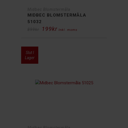
Midbec Blomstermåla
MIDBEC BLOMSTERMÅLA
51032
199
kr
Det
Det
899
kr
Inkl. moms
ursprungliga
nuvarande
priset
priset
var:
är:
899kr.
199kr.
Slut I
77%
Lager
Midbec Blomstermåla