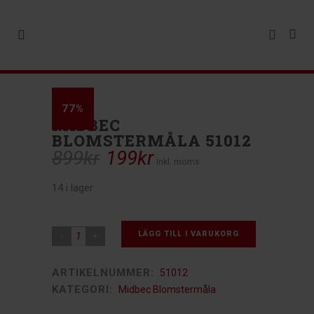
77%
MIDBEC
BLOMSTERMÅLA 51012
899
kr
199
kr
Det
Det
Inkl. moms
ursprungliga
nuvarande
14 i lager
priset
priset
var:
är:
899kr.
199kr.
LÄGG TILL I VARUKORG
ARTIKELNUMMER:
51012
KATEGORI:
Midbec Blomstermåla