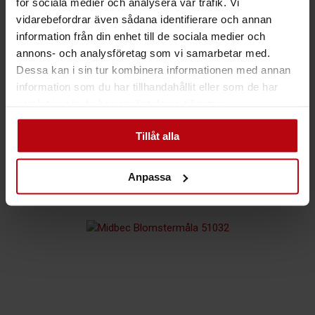
för sociala medier och analysera vår trafik. Vi
vidarebefordrar även sådana identifierare och annan
information från din enhet till de sociala medier och
Midbec Blomstermåla
annons- och analysföretag som vi samarbetar med.
MIDBEC BLOMSTERMÅLA
Dessa kan i sin tur kombinera informationen med annan
51031
information som du har tillhandahållit eller som de har
199
kr
Det
Det
899
kr
Inkl. moms
samlat in när du har använt deras tjänster.
ursprungliga
nuvarande
priset
priset
var:
är:
899kr.
199kr.
Tillåt alla
77%
Anpassa