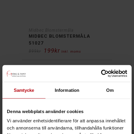
Midbec Blomstermåla
MIDBEC BLOMSTERMÅLA
51027
199
kr
Det
Det
899
kr
Inkl. moms
ursprungliga
nuvarande
priset
priset
var:
är:
899kr.
199kr.
77%
Samtycke
Information
Om
Denna webbplats använder cookies
Vi använder enhetsidentifierare för att anpassa innehållet
och annonserna till användarna, tillhandahålla funktioner