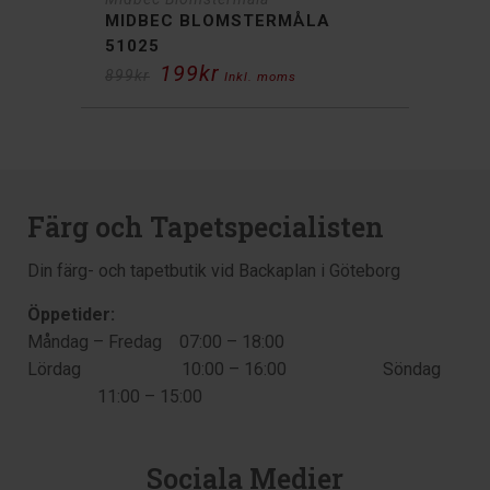
MIDBEC BLOMSTERMÅLA
51025
199
kr
Det
Det
899
kr
Inkl. moms
ursprungliga
nuvarande
priset
priset
var:
är:
899kr.
199kr.
Färg och Tapetspecialisten
Din färg- och tapetbutik vid Backaplan i Göteborg
Öppetider:
Måndag – Fredag 07:00 – 18:00
Lördag 10:00 – 16:00 Söndag
11:00 – 15:00
Sociala Medier