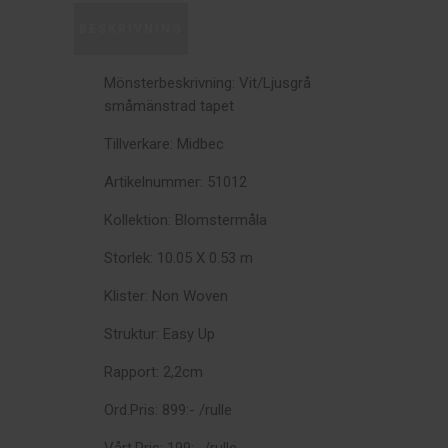
BESKRIVNING
Mönsterbeskrivning: Vit/Ljusgrå
småmänstrad tapet
Tillverkare: Midbec
Artikelnummer: 51012
Kollektion: Blomstermåla
Storlek: 10.05 X 0.53 m
Klister: Non Woven
Struktur: Easy Up
Rapport: 2,2cm
Ord.Pris: 899:- /rulle