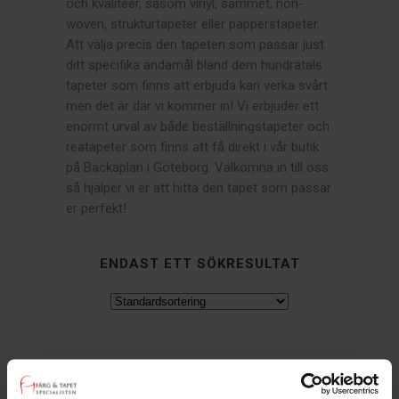
och kvalitéer, såsom vinyl, sammet, non-
woven, strukturtapeter eller papperstapeter.
Att välja precis den tapeten som passar just
ditt specifika ändamål bland dem hundratals
tapeter som finns att erbjuda kan verka svårt
men det är där vi kommer in! Vi erbjuder ett
enormt urval av både beställningstapeter och
reatapeter som finns att få direkt i vår butik
på Backaplan i Göteborg. Välkomna in till oss
så hjälper vi er att hitta den tapet som passar
er perfekt!
ENDAST ETT SÖKRESULTAT