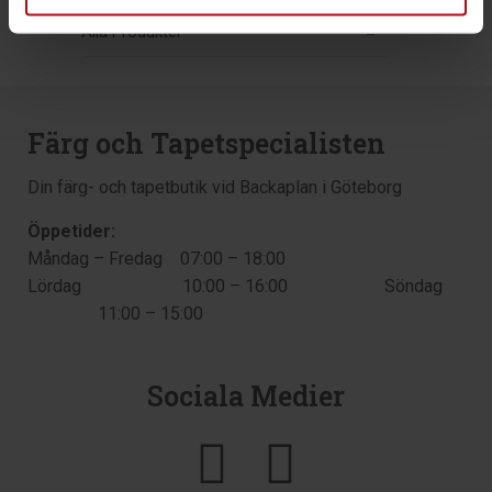
Alla Produkter
Färg och Tapetspecialisten
Din färg- och tapetbutik vid Backaplan i Göteborg
Öppetider:
Måndag – Fredag 07:00 – 18:00
Lördag 10:00 – 16:00 Söndag
11:00 – 15:00
Sociala Medier