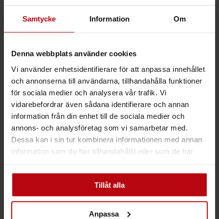
Samtycke
Information
Om
Denna webbplats använder cookies
Vi använder enhetsidentifierare för att anpassa innehållet
och annonserna till användarna, tillhandahålla funktioner
för sociala medier och analysera vår trafik. Vi
vidarebefordrar även sådana identifierare och annan
,
,
Midbec reatapeter
Reatapeter
information från din enhet till de sociala medier och
,
,
Tapeter
Tapetlim
Verktyg
annons- och analysföretag som vi samarbetar med.
BORÅSTAPTER TAPETLIM
Dessa kan i sin tur kombinera informationen med annan
NON-WOVEN
information som du har tillhandahållit eller som de har
99
kr
Inkl. moms
samlat in när du har använt deras tjänster.
Tillåt alla
Anpassa