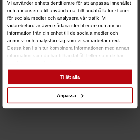
Vi använder enhetsidentifierare för att anpassa innehållet
och annonserna till användarna, tillhandahålla funktioner
för sociala medier och analysera vår trafik. Vi
vidarebefordrar även sådana identifierare och annan
Altan & Trall
information från din enhet till de sociala medier och
BIOKLEEN YTFÖRSEGLING
annons- och analysföretag som vi samarbetar med.
Dessa kan i sin tur kombinera informationen med annan
information som du har tillhandahållit eller som de har
samlat in när du har använt deras tjänster.
47%
Tillåt alla
Anpassa