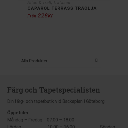
,
Altan & Trall
Träfasad
CAPAROL TERRASS TRÄOLJA
228
kr
Från
Alla Produkter
Färg och Tapetspecialisten
Din färg- och tapetbutik vid Backaplan i Göteborg
Öppetider:
Måndag – Fredag 07:00 – 18:00
Lördag 10:00 – 16:00 Söndag