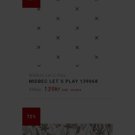
Midbec Let´s Play
MIDBEC LET´S PLAY 139068
139
kr
Det
Det
499
kr
Inkl. moms
ursprungliga
nuvarande
priset
priset
var:
är:
499kr.
139kr.
72%