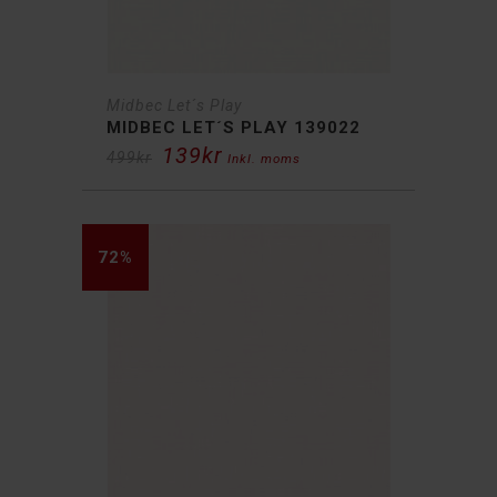
Midbec Let´s Play
MIDBEC LET´S PLAY 139022
139
kr
Det
Det
499
kr
Inkl. moms
ursprungliga
nuvarande
priset
priset
var:
är:
499kr.
139kr.
72%