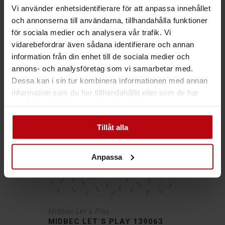
Vi använder enhetsidentifierare för att anpassa innehållet
Midbec Let´s Play
och annonserna till användarna, tillhandahålla funktioner
MIDBEC LET´S PLAY 139062
för sociala medier och analysera vår trafik. Vi
139
kr
Det
Det
499
kr
Inkl. moms
vidarebefordrar även sådana identifierare och annan
ursprungliga
nuvarande
priset
priset
information från din enhet till de sociala medier och
var:
är:
499kr.
139kr.
annons- och analysföretag som vi samarbetar med.
Dessa kan i sin tur kombinera informationen med annan
72%
information som du har tillhandahållit eller som de har
samlat in när du har använt deras tjänster.
Tillåt alla
Anpassa
Midbec Let´s Play
MIDBEC LET´S PLAY 139063