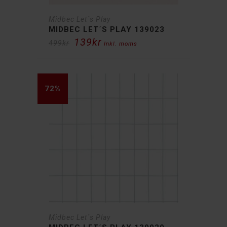
Midbec Let´s Play
MIDBEC LET´S PLAY 139023
139
kr
Det
Det
499
kr
Inkl. moms
ursprungliga
nuvarande
priset
priset
var:
är:
499kr.
139kr.
72%
Midbec Let´s Play