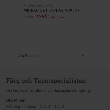
Midbec Let´s Play
MIDBEC LET´S PLAY 139077
139
kr
Det
Det
499
kr
Inkl. moms
ursprungliga
nuvarande
priset
priset
var:
är:
499kr.
139kr.
Alla Produkter
Färg och Tapetspecialisten
Din färg- och tapetbutik vid Backaplan i Göteborg
Öppetider:
Måndag – Fredag 07:00 – 18:00