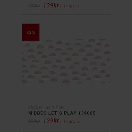
139
kr
Det
Det
499
kr
Inkl. moms
ursprungliga
nuvarande
priset
priset
var:
är:
499kr.
139kr.
72%
Midbec Let´s Play
MIDBEC LET´S PLAY 139065
139
kr
Det
Det
499
kr
Inkl. moms
ursprungliga
nuvarande
priset
priset