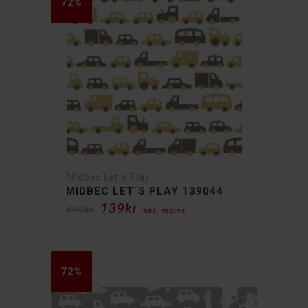
72%
Midbec Let´s Play
MIDBEC LET´S PLAY 139044
139
kr
Det
Det
499
kr
Inkl. moms
ursprungliga
nuvarande
priset
priset
var:
är:
499kr.
139kr.
72%