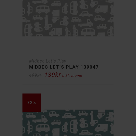
Midbec Let´s Play
MIDBEC LET´S PLAY 139047
139
kr
Det
Det
499
kr
Inkl. moms
ursprungliga
nuvarande
priset
priset
var:
är:
499kr.
139kr.
72%