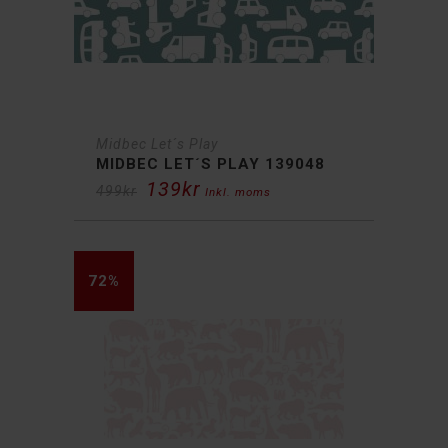
Midbec Let´s Play
MIDBEC LET´S PLAY 139048
139
kr
Det
Det
499
kr
Inkl. moms
ursprungliga
nuvarande
priset
priset
var:
är:
499kr.
139kr.
72%