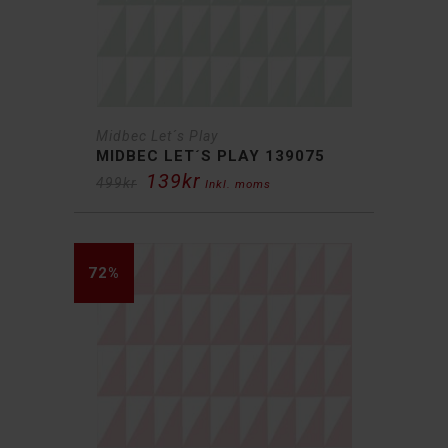
Midbec Let´s Play
MIDBEC LET´S PLAY 139075
139
kr
Det
Det
499
kr
Inkl. moms
ursprungliga
nuvarande
priset
priset
var:
är:
499kr.
139kr.
72%