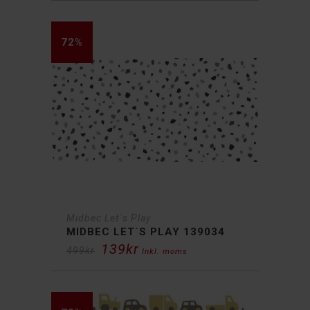
var:
är:
499kr.
139kr.
72%
Midbec Let´s Play
MIDBEC LET´S PLAY 139034
139
kr
Det
Det
499
kr
Inkl. moms
ursprungliga
nuvarande
priset
priset
var:
är:
499kr.
139kr.