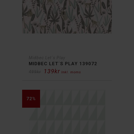
Midbec Let´s Play
MIDBEC LET´S PLAY 139072
139
kr
Det
Det
499
kr
Inkl. moms
ursprungliga
nuvarande
priset
priset
var:
är:
499kr.
139kr.
72%