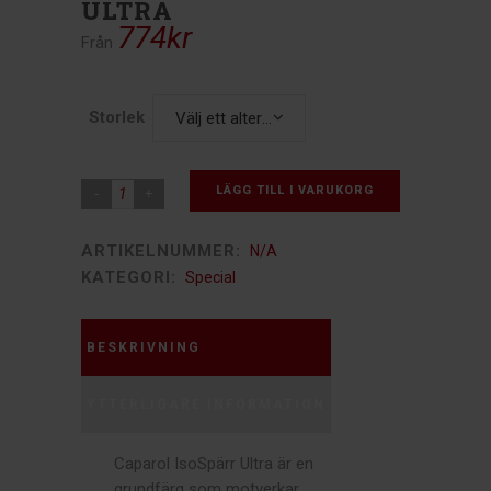
ULTRA
774
kr
Från
Storlek
Välj ett alternativ
LÄGG TILL I VARUKORG
ARTIKELNUMMER:
N/A
KATEGORI:
Special
BESKRIVNING
YTTERLIGARE INFORMATION
Caparol IsoSpärr Ultra är en
grundfärg som motverkar