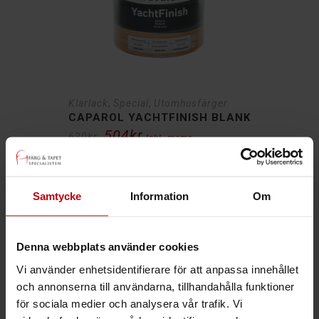
,
,
Klarlack
Special
Utomhusfärger
CAPAROL YACHTFINISH BLANK
504
kr
Det
Det
630
kr
Inkl. moms
ursprungliga
nuvarande
priset
priset
var:
är:
630kr.
504kr.
Samtycke
Information
Om
30%
Denna webbplats använder cookies
Vi använder enhetsidentifierare för att anpassa innehållet
och annonserna till användarna, tillhandahålla funktioner
för sociala medier och analysera vår trafik. Vi