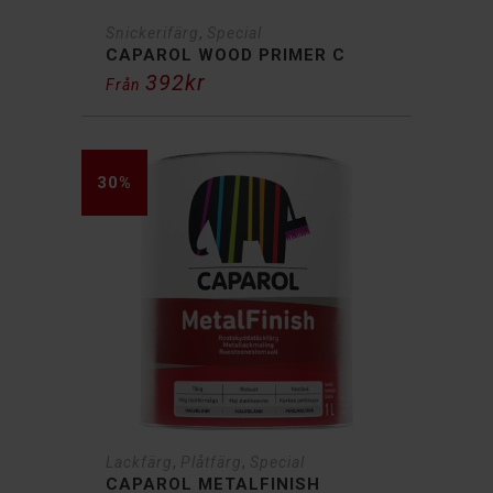
,
Snickerifärg
Special
CAPAROL WOOD PRIMER C
392
kr
Från
30%
,
,
Lackfärg
Plåtfärg
Special
CAPAROL METALFINISH