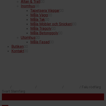
Altan & Trall
Inomhus
Tapetsera Väggar
Måla Vägg
Måla Tak
Måla Möbler och Snickeri
Måla Trägolv
Måla Betonggolv
Utomhus
Måla Fasad
Butiken
Kontakt
Hem
/
Alla Produkter
/
Utomhusfärger
/
Träfasad
/ Falu rödfärg
Svart Slamfärg