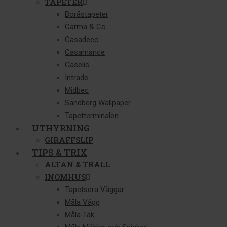
TAPETER
Boråstapeter
Carma & Co
Casadeco
Casamance
Caselio
Intrade
Midbec
Sandberg Wallpaper
Tapetterminalen
UTHYRNING
GIRAFFSLIP
TIPS & TRIX
ALTAN & TRALL
INOMHUS
Tapetsera Väggar
Måla Vägg
Måla Tak