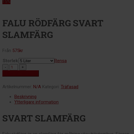
15%
FALU RÖDFÄRG SVART
SLAMFÄRG
Från
575
kr
Storlek
Rensa
Lägg till i varukorg
Artikelnummer:
N/A
Kategori:
Träfasad
Beskrivning
Ytterligare information
SVART SLAMFÄRG
Falu rödfärg är en slamfärg för målning utav träutomhus. Färgen