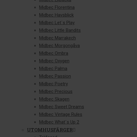
Midbec Florentina
Midbec Havsblick
Midbec Let´s Play
Midbec Little Bandits
Midbec Marrakech
Midbec Morgongåva
Midbec Ombra
Midbec Oxygen
Midbec Palma
Midbec Passion
Midbec Poetry
Midbec Precious
Midbec Skagen
Midbec Sweet Dreams
Midbec Vintage Rules
Midbec What´s Up 2
UTOMHUSFÄRGER