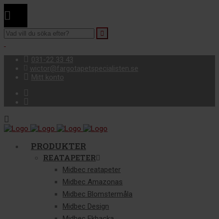
031-22 33 43
wictor@fargotapetspecialisten.se
Mitt konto
Facebook
Instagram
PRODUKTER
REATAPETER
Midbec reatapeter
Midbec Amazonas
Midbec Blomstermåla
Midbec Design
Midbec Ekbacka