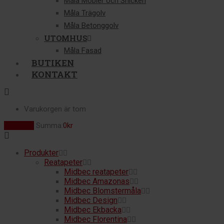
Måla Möbler och Snickeri
Måla Trägolv
Måla Betonggolv
UTOMHUS
Måla Fasad
BUTIKEN
KONTAKT
Varukorgen är tom
Varukorg
Summa:
0
kr
Produkter
Reatapeter
Midbec reatapeter
Midbec Amazonas
Midbec Blomstermåla
Midbec Design
Midbec Ekbacka
Midbec Florentina