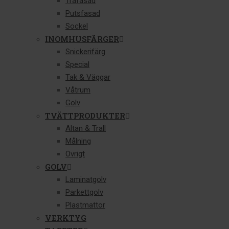
Träfasad
Putsfasad
Sockel
INOMHUSFÄRGER
Snickerifärg
Special
Tak & Väggar
Våtrum
Golv
TVÄTTPRODUKTER
Altan & Trall
Målning
Övrigt
GOLV
Laminatgolv
Parkettgolv
Plastmattor
VERKTYG