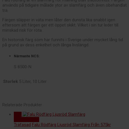
används på tidigare målade ytor av slamfärg och även obehandlat
trä.
Färgen släpper in väta men låter den dunsta lika snabbt igen
eftersom att färgen ger ett öppet skikt. Vilket i sin tur leder till
minskad risk för röta.
En historisk färg som har funnits i Sverige under mycket lång tid
på grund av dess enkelhet och långa livslängd.
Närmaste NCS:
S 8500-N
Storlek
5 Liter, 10 Liter
Relaterade Produkter
15%
Välj alternativ
Träfasad
Falu Rödfärg Ljusröd Slamfärg
Från
575
kr