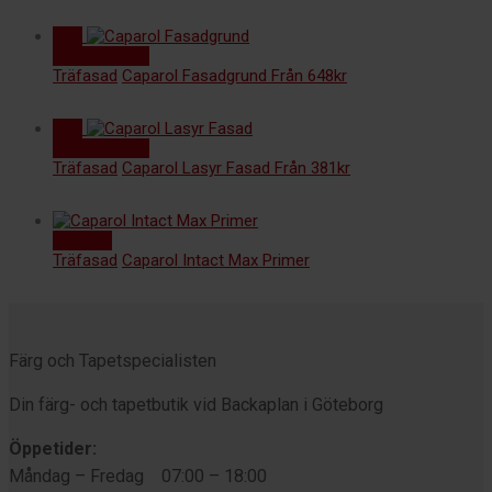
30%
Välj alternativ
Träfasad
Caparol Fasadgrund
Från
648
kr
30%
Välj alternativ
Träfasad
Caparol Lasyr Fasad
Från
381
kr
Läs mer
Träfasad
Caparol Intact Max Primer
Färg och Tapetspecialisten
Din färg- och tapetbutik vid Backaplan i Göteborg
Öppetider:
Måndag – Fredag 07:00 – 18:00