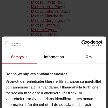
Midbec Havsblick
Midbec Let´s Play
Midbec Little Bandits
Midbec Marrakech
Midbec Morgongåva
Midbec Ombra
Midbec Oxygen
Midbec Palma
Midbec Passion
Midbec Poetry
Midbec Precious
Midbec Skagen
Samtycke
Information
Om
Midbec Sweet Dreams
Midbec Vintage Rules
Midbec What´s Up 2
Utomhusfärger
Denna webbplats använder cookies
Träfasad
Putsfasad
Vi använder enhetsidentifierare för att anpassa innehållet
Sockel
och annonserna till användarna, tillhandahålla funktioner
Inomhusfärger
för sociala medier och analysera vår trafik. Vi
Snickerifärg
Special
vidarebefordrar även sådana identifierare och annan
Tak & Väggar
information från din enhet till de sociala medier och
Våtrum