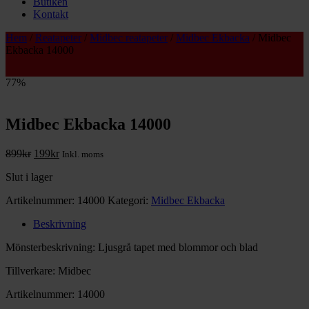
Butiken
Kontakt
Hem
/
Reatapeter
/
Midbec reatapeter
/
Midbec Ekbacka
/ Midbec
Ekbacka 14000
77%
Midbec Ekbacka 14000
Det
Det
899
kr
199
kr
Inkl. moms
ursprungliga
nuvarande
Slut i lager
priset
priset
var:
är:
Artikelnummer:
14000
Kategori:
Midbec Ekbacka
899kr.
199kr.
Beskrivning
Mönsterbeskrivning: Ljusgrå tapet med blommor och blad
Tillverkare: Midbec
Artikelnummer: 14000