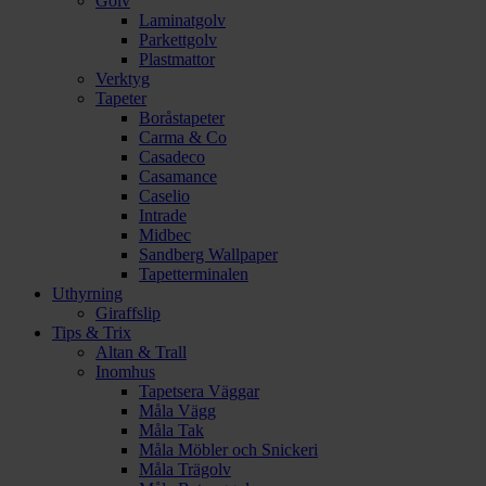
Golv
Laminatgolv
Parkettgolv
Plastmattor
Verktyg
Tapeter
Boråstapeter
Carma & Co
Casadeco
Casamance
Caselio
Intrade
Midbec
Sandberg Wallpaper
Tapetterminalen
Uthyrning
Giraffslip
Tips & Trix
Altan & Trall
Inomhus
Tapetsera Väggar
Måla Vägg
Måla Tak
Måla Möbler och Snickeri
Måla Trägolv