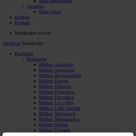
Måla Betonggolv
Utomhus
Måla Fasad
Butiken
Kontakt
Varukorgen är tom
Varukorg
Summa:
0
kr
Produkter
Reatapeter
Midbec reatapeter
Midbec Amazonas
Midbec Blomstermåla
Midbec Design
Midbec Ekbacka
Midbec Florentina
Midbec Havsblick
Midbec Let´s Play
Midbec Little Bandits
Midbec Marrakech
Midbec Morgongåva
Midbec Ombra
Midbec Oxygen
Midbec Palma