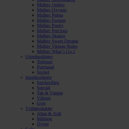
Midbec Ombra
Midbec Oxygen
Midbec Palma
Midbec Passion
Midbec Poetry
Midbec Precious
Midbec Skagen
Midbec Sweet Dreams
Midbec Vintage Rules
Midbec What´s Up 2
Utomhusfärger
Träfasad
Putsfasad
Sockel
Inomhusfärger
Snickerifärg
Special
Tak & Väggar
Våtrum
Golv
Tvättprodukter
Altan & Trall
Målning
Övrigt