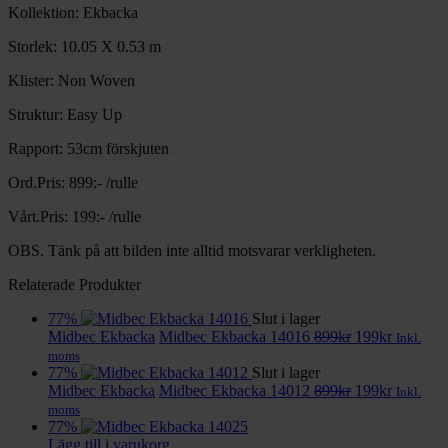
Kollektion: Ekbacka
Storlek: 10.05 X 0.53 m
Klister: Non Woven
Struktur: Easy Up
Rapport: 53cm förskjuten
Ord.Pris: 899:- /rulle
Vårt.Pris: 199:- /rulle
OBS. Tänk på att bilden inte alltid motsvarar verkligheten.
Relaterade Produkter
77%
Slut i lager
Det
Det
Midbec Ekbacka
Midbec Ekbacka 14016
899
kr
199
kr
Inkl.
ursprungliga
nuvaran
moms
priset
priset
77%
Slut i lager
var:
Det
är:
Det
Midbec Ekbacka
Midbec Ekbacka 14012
899
kr
199
kr
Inkl.
899kr.
ursprungliga
199kr.
nuvaran
moms
priset
priset
77%
var:
är:
Lägg till i varukorg