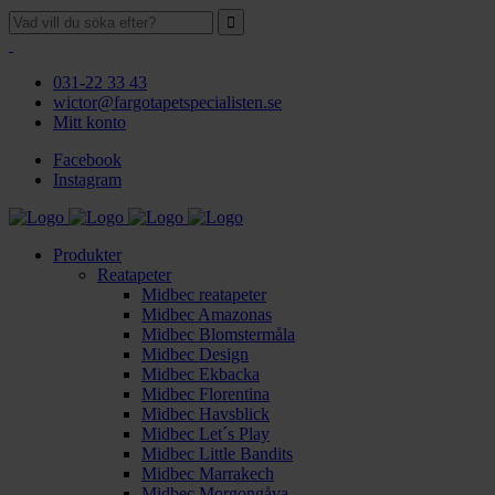
031-22 33 43
wictor@fargotapetspecialisten.se
Mitt konto
Facebook
Instagram
Produkter
Reatapeter
Midbec reatapeter
Midbec Amazonas
Midbec Blomstermåla
Midbec Design
Midbec Ekbacka
Midbec Florentina
Midbec Havsblick
Midbec Let´s Play
Midbec Little Bandits
Midbec Marrakech
Midbec Morgongåva