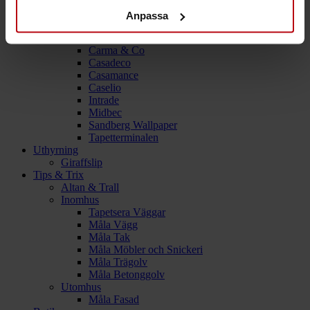
Plastmattor
Verktyg
Anpassa
Tapeter
Boråstapeter
Carma & Co
Casadeco
Casamance
Caselio
Intrade
Midbec
Sandberg Wallpaper
Tapetterminalen
Uthyrning
Giraffslip
Tips & Trix
Altan & Trall
Inomhus
Tapetsera Väggar
Måla Vägg
Måla Tak
Måla Möbler och Snickeri
Måla Trägolv
Måla Betonggolv
Utomhus
Måla Fasad