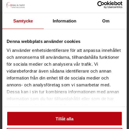
Midbec Passion
Midbec Poetry
Midbec Precious
Midbec Skagen
Samtycke
Information
Om
Midbec Sweet Dreams
Midbec Vintage Rules
Midbec What´s Up 2
Denna webbplats använder cookies
Utomhusfärger
Träfasad
Vi använder enhetsidentifierare för att anpassa innehållet
Putsfasad
Sockel
och annonserna till användarna, tillhandahålla funktioner
Inomhusfärger
för sociala medier och analysera vår trafik. Vi
Snickerifärg
vidarebefordrar även sådana identifierare och annan
Special
Tak & Väggar
information från din enhet till de sociala medier och
Våtrum
annons- och analysföretag som vi samarbetar med.
Golv
Dessa kan i sin tur kombinera informationen med annan
Tvättprodukter
Altan & Trall
information som du har tillhandahållit eller som de har
Målning
samlat in när du har använt deras tjänster.
Övrigt
Golv
Tillåt alla
Laminatgolv
Parkettgolv