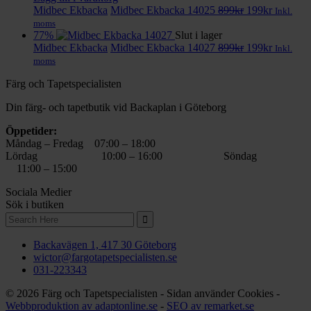
899kr.
Det
199kr.
Det
Midbec Ekbacka
Midbec Ekbacka 14025
899
kr
199
kr
Inkl.
ursprungliga
nuvaran
moms
priset
priset
77%
Slut i lager
var:
Det
är:
Det
Midbec Ekbacka
Midbec Ekbacka 14027
899
kr
199
kr
Inkl.
899kr.
ursprungliga
199kr.
nuvaran
moms
priset
priset
Färg och Tapetspecialisten
var:
är:
899kr.
199kr.
Din färg- och tapetbutik vid Backaplan i Göteborg
Öppetider:
Måndag – Fredag 07:00 – 18:00
Lördag 10:00 – 16:00 Söndag
11:00 – 15:00
Sociala Medier
Sök i butiken
Search
for:
Backavägen 1, 417 30 Göteborg
wictor@fargotapetspecialisten.se
031-223343
© 2026 Färg och Tapetspecialisten - Sidan använder Cookies -
Webbproduktion av adaptonline.se
-
SEO av remarket.se