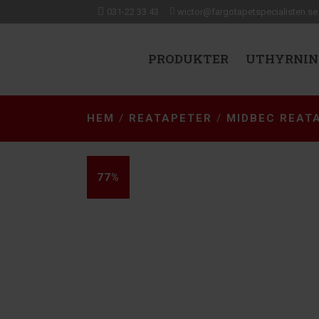
031-22 33 43
wictor@fargotapetspecialisten.se
PRODUKTER
UTHYRNIN
HEM
/
REATAPETER
/
MIDBEC REAT
77%