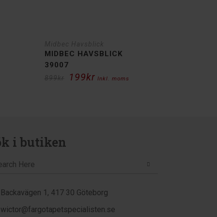
Midbec Havsblick
MIDBEC HAVSBLICK
39007
199
kr
Det
Det
899
kr
Inkl. moms
ursprungliga
nuvarande
priset
priset
var:
är:
899kr.
199kr.
k i butiken
Backavägen 1, 417 30 Göteborg
wictor@fargotapetspecialisten.se