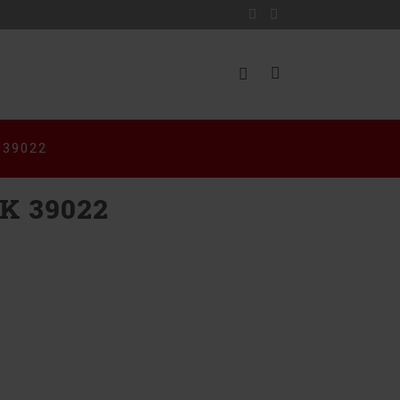
Facebook
Instagram
 39022
K 39022