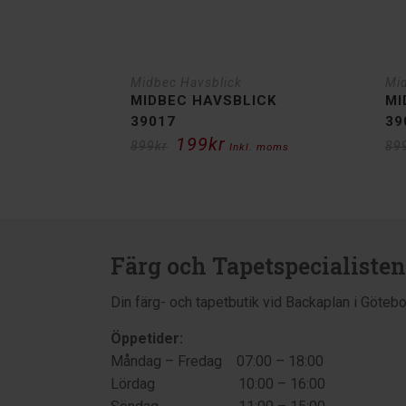
Midbec Havsblick
Mi
MIDBEC HAVSBLICK
MI
39017
39
199
kr
Det
Det
899
kr
89
Inkl. moms
ursprungliga
nuvarande
priset
priset
var:
är:
899kr.
199kr.
Färg och Tapetspecialisten
Din färg- och tapetbutik vid Backaplan i Göteb
Öppetider:
Måndag – Fredag 07:00 – 18:00
Lördag 10:00 – 16:00