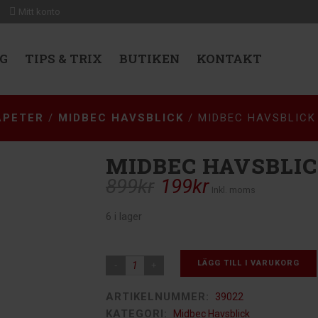
Mitt konto
G
TIPS & TRIX
BUTIKEN
KONTAKT
APETER
/
MIDBEC HAVSBLICK
/ MIDBEC HAVSBLICK
MIDBEC HAVSBLIC
899
kr
199
kr
Det
Det
Inkl. moms
ursprungliga
nuvarande
6 i lager
priset
priset
var:
är:
899kr.
199kr.
LÄGG TILL I VARUKORG
ARTIKELNUMMER:
39022
KATEGORI:
Midbec Havsblick