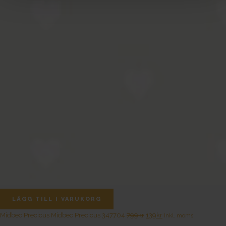
LÄGG TILL I VARUKORG
Det
Det
Midbec Precious
Midbec Precious 347704
799
kr
139
kr
Inkl. moms