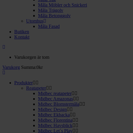
Måla Möbler och Snickeri
Måla Trägolv
Måla Betonggolv
Utomhus
Måla Fasad
Butiken
Kontakt
Varukorgen är tom
Varukorg
Summa:
0
kr
Produkter
Reatapeter
Midbec reatapeter
Midbec Amazonas
Midbec Blomstermåla
Midbec Design
Midbec Ekbacka
Midbec Florentina
Midbec Havsblick
Midbec Let´s Play