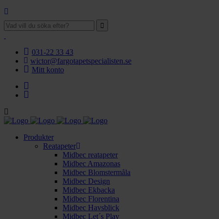
031-22 33 43
wictor@fargotapetspecialisten.se
Mitt konto
Facebook
Instagram
Produkter
Reatapeter
Midbec reatapeter
Midbec Amazonas
Midbec Blomstermåla
Midbec Design
Midbec Ekbacka
Midbec Florentina
Midbec Havsblick
Midbec Let´s Play