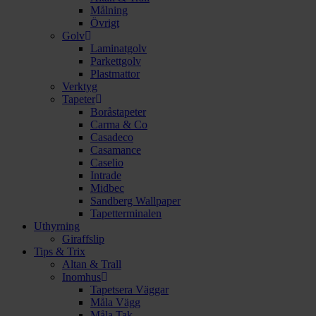
Målning
Övrigt
Golv
Laminatgolv
Parkettgolv
Plastmattor
Verktyg
Tapeter
Boråstapeter
Carma & Co
Casadeco
Casamance
Caselio
Intrade
Midbec
Sandberg Wallpaper
Tapetterminalen
Uthyrning
Giraffslip
Tips & Trix
Altan & Trall
Inomhus
Tapetsera Väggar
Måla Vägg
Måla Tak