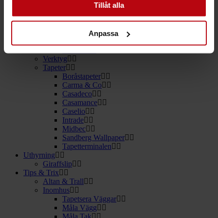
Tillåt alla
Målning
Övrigt
Golv
Laminatgolv
Anpassa
Parkettgolv
Plastmattor
Verktyg
Tapeter
Boråstapeter
Carma & Co
Casadeco
Casamance
Caselio
Intrade
Midbec
Sandberg Wallpaper
Tapetterminalen
Uthyrning
Giraffslip
Tips & Trix
Altan & Trall
Inomhus
Tapetsera Väggar
Måla Vägg
Måla Tak