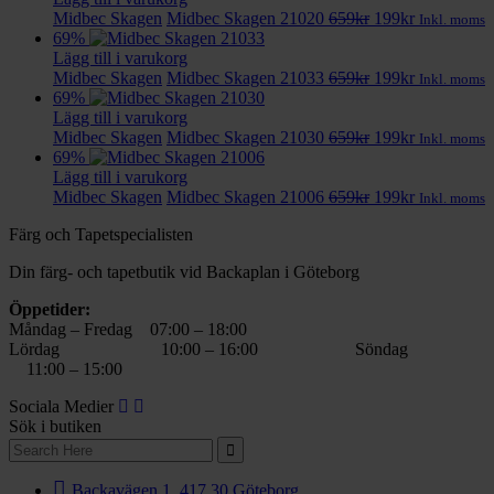
Det
Det
Midbec Skagen
Midbec Skagen 21020
659
kr
199
kr
Inkl. moms
ursprungliga
nuvarande
69%
priset
priset
Lägg till i varukorg
var:
Det
är:
Det
Midbec Skagen
Midbec Skagen 21033
659
kr
199
kr
Inkl. moms
659kr.
ursprungliga
199kr.
nuvarande
69%
priset
priset
Lägg till i varukorg
var:
Det
är:
Det
Midbec Skagen
Midbec Skagen 21030
659
kr
199
kr
Inkl. moms
659kr.
ursprungliga
199kr.
nuvarande
69%
priset
priset
Lägg till i varukorg
var:
Det
är:
Det
Midbec Skagen
Midbec Skagen 21006
659
kr
199
kr
Inkl. moms
659kr.
ursprungliga
199kr.
nuvarande
Färg och Tapetspecialisten
priset
priset
var:
är:
Din färg- och tapetbutik vid Backaplan i Göteborg
659kr.
199kr.
Öppetider:
Måndag – Fredag 07:00 – 18:00
Lördag 10:00 – 16:00 Söndag
11:00 – 15:00
Sociala Medier
Sök i butiken
Search
for:
Backavägen 1, 417 30 Göteborg