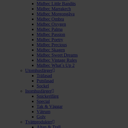
Midbec Little Bandits
Midbec Marrakech
Midbec Morgongåva
Midbec Ombra
Midbec Oxygen
Midbec Palma
Midbec Passion
Midbec Poetry
Midbec Precious
Midbec Skagen
Midbec Sweet Dreams
Midbec Vintage Rules
Midbec What´s Up 2
Utomhusfärger
Träfasad
Putsfasad
Sockel
Inomhusfärger
Snickerifärg
Special
Tak & Väggar
Våtrum
Golv
Tvättprodukter
Altan & Trall