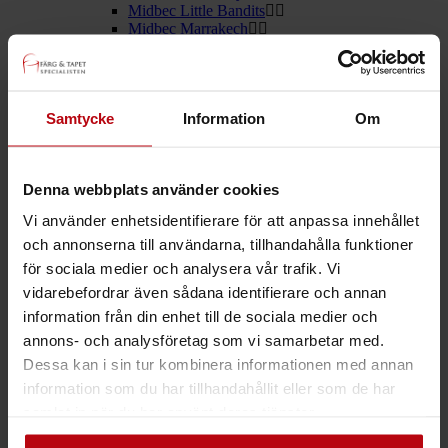
Midbec Little Bandits
Midbec Marrakech
Midbec Morgongåva
Midbec Ombra
Midbec Oxygen
Midbec Palma
Samtycke
Information
Om
Midbec Passion
Midbec Poetry
Midbec Precious
Midbec Skagen
Denna webbplats använder cookies
Midbec Sweet Dreams
Midbec Vintage Rules
Vi använder enhetsidentifierare för att anpassa innehållet
Midbec What´s Up 2
och annonserna till användarna, tillhandahålla funktioner
Utomhusfärger
Träfasad
för sociala medier och analysera vår trafik. Vi
Putsfasad
vidarebefordrar även sådana identifierare och annan
Sockel
information från din enhet till de sociala medier och
Inomhusfärger
Snickerifärg
annons- och analysföretag som vi samarbetar med.
Special
Dessa kan i sin tur kombinera informationen med annan
Tak & Väggar
information som du har tillhandahållit eller som de har
Våtrum
Golv
samlat in när du har använt deras tjänster.
Tvättprodukter
Altan & Trall