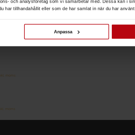
nnons- och analysföretag som vi samarbetar med. Dessa kan i sin
et
har tillhandahållit eller som de har samlat in när du har använt 
nkl. moms
gliga
uvarande
iset
:
Anpassa
9kr.
et
nkl. moms
ngliga
uvarande
iset
:
99kr.
et
nkl. moms
ngliga
uvarande
iset
:
99kr.
et
nkl. moms
gliga
uvarande
iset
: