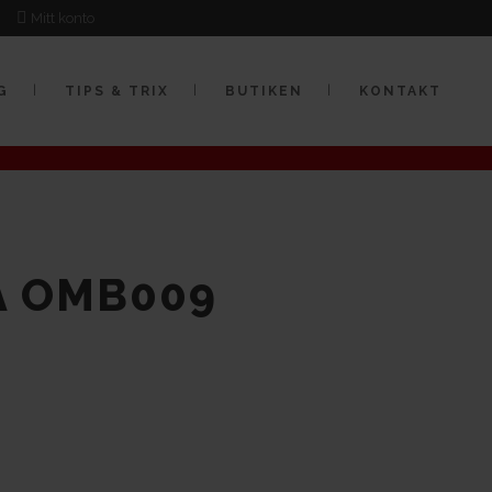
e
Mitt konto
G
TIPS & TRIX
BUTIKEN
KONTAKT
PETER
MIDBEC OMBRA
/
/ Midbec Ombra OMB009
A OMB009