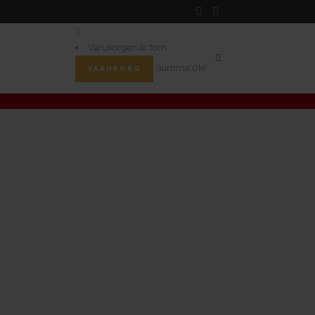
Facebook
Instagram
Varukorgen är tom
Summa:
0
kr
VARUKORG