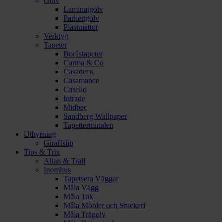
Golv
Laminatgolv
Parkettgolv
Plastmattor
Verktyg
Tapeter
Boråstapeter
Carma & Co
Casadeco
Casamance
Caselio
Intrade
Midbec
Sandberg Wallpaper
Tapetterminalen
Uthyrning
Giraffslip
Tips & Trix
Altan & Trall
Inomhus
Tapetsera Väggar
Måla Vägg
Måla Tak
Måla Möbler och Snickeri
Måla Trägolv