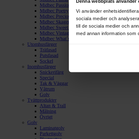
Denna webbplats använder 
Midbec Passion
Midbec Poetry
Vi använder enhetsidentifierar
Midbec Precious
sociala medier och analysera 
Midbec Skagen
till de sociala medier och a
Midbec Sweet Dreams
Midbec Vintage Rules
med annan information som du 
Midbec What´s Up 2
Utomhusfärger
Träfasad
Putsfasad
Sockel
Inomhusfärger
Snickerifärg
Special
Tak & Väggar
Våtrum
Golv
Tvättprodukter
Altan & Trall
Målning
Övrigt
Golv
Laminatgolv
Parkettgolv