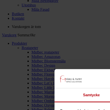
Måla Betonggolv
Utomhus
Måla Fasad
Butiken
Kontakt
Varukorgen är tom
Varukorg
Summa:
0
kr
Produkter
Reatapeter
Midbec reatapeter
Midbec Amazonas
Midbec Blomstermåla
Midbec Design
Midbec Ekbacka
Midbec Florentina
Midbec Havsblick
Midbec Let´s Play
Midbec Little Bandits
Midbec Marrakech
Samtycke
Midbec Morgongåva
Midbec Ombra
Midbec Oxygen
Midbec Palma