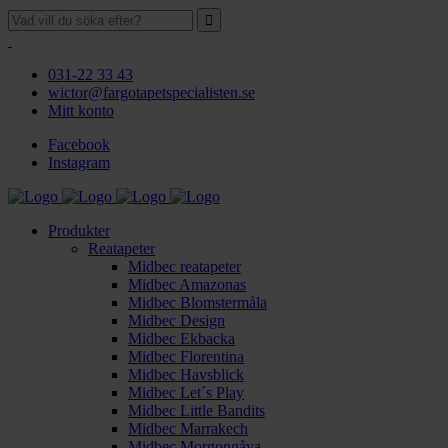
031-22 33 43
wictor@fargotapetspecialisten.se
Mitt konto
Facebook
Instagram
Produkter
Reatapeter
Midbec reatapeter
Midbec Amazonas
Midbec Blomstermåla
Midbec Design
Midbec Ekbacka
Midbec Florentina
Midbec Havsblick
Midbec Let´s Play
Midbec Little Bandits
Midbec Marrakech
Midbec Morgongåva