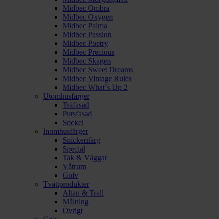
Midbec Ombra
Midbec Oxygen
Midbec Palma
Midbec Passion
Midbec Poetry
Midbec Precious
Midbec Skagen
Midbec Sweet Dreams
Midbec Vintage Rules
Midbec What´s Up 2
Utomhusfärger
Träfasad
Putsfasad
Sockel
Inomhusfärger
Snickerifärg
Special
Tak & Väggar
Våtrum
Golv
Tvättprodukter
Altan & Trall
Målning
Övrigt