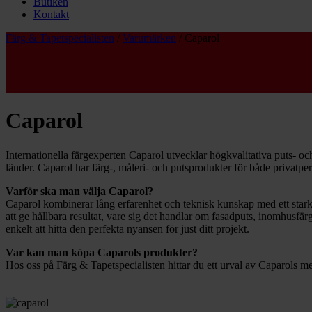
Butiken
Kontakt
Färg & Tapetspecialisten
/
Varumärken
/
Caparol
Caparol
Internationella färgexperten Caparol utvecklar högkvalitativa puts- o
länder. Caparol har färg-, måleri- och putsprodukter för både privatpe
Varför ska man välja Caparol?
Caparol kombinerar lång erfarenhet och teknisk kunskap med ett starkt
att ge hållbara resultat, vare sig det handlar om fasadputs, inomhusfä
enkelt att hitta den perfekta nyansen för just ditt projekt.
Var kan man köpa Caparols produkter?
Hos oss på Färg & Tapetspecialisten hittar du ett urval av Caparols me