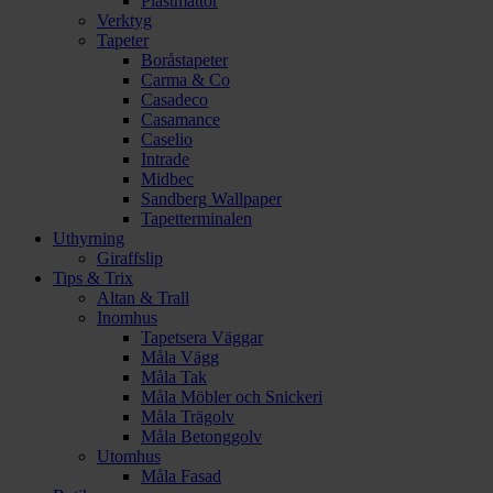
Plastmattor
Verktyg
Tapeter
Boråstapeter
Carma & Co
Casadeco
Casamance
Caselio
Intrade
Midbec
Sandberg Wallpaper
Tapetterminalen
Uthyrning
Giraffslip
Tips & Trix
Altan & Trall
Inomhus
Tapetsera Väggar
Måla Vägg
Måla Tak
Måla Möbler och Snickeri
Måla Trägolv
Måla Betonggolv
Utomhus
Måla Fasad