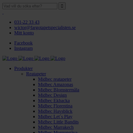
031-22 33 43
wictor@fargotapetspecialisten.se
Mitt konto
Facebook
Instagram
Produkter
Reatapeter
Midbec reatapeter
Midbec Amazonas
Midbec Blomstermåla
Midbec Design
Midbec Ekbacka
Midbec Florentina
Midbec Havsblick
Midbec Let´s Play
Midbec Little Bandits
Midbec Marrakech
Midbec Morgongåva