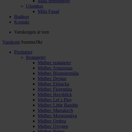
Måla Betonggolv
Utomhus
Måla Fasad
Butiken
Kontakt
Varukorgen är tom
Varukorg
Summa:
0
kr
Produkter
Reatapeter
Midbec reatapeter
Midbec Amazonas
Midbec Blomstermåla
Midbec Design
Midbec Ekbacka
Midbec Florentina
Midbec Havsblick
Midbec Let´s Play
Midbec Little Bandits
Midbec Marrakech
Midbec Morgongåva
Midbec Ombra
Midbec Oxygen
Midbec Palma