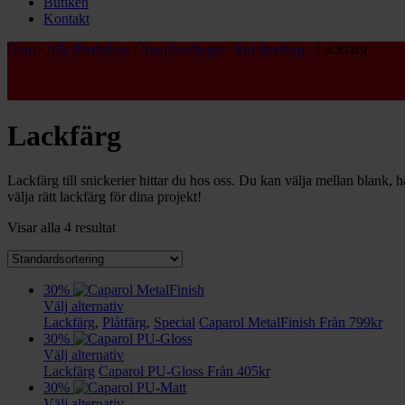
Butiken
Kontakt
Hem
/
Alla Produkter
/
Inomhusfärger
/
Snickerifärg
/ Lackfärg
Lackfärg
Lackfärg till snickerier hittar du hos oss. Du kan välja mellan blank, 
välja rätt lackfärg för dina projekt!
Visar alla 4 resultat
30%
Välj alternativ
Lackfärg
,
Plåtfärg
,
Special
Caparol MetalFinish
Från
799
kr
30%
Välj alternativ
Lackfärg
Caparol PU-Gloss
Från
405
kr
30%
Välj alternativ