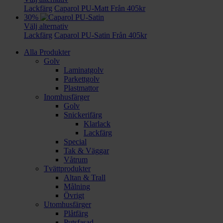
Lackfärg
Caparol PU-Matt
Från
405
kr
30%
Välj alternativ
Lackfärg
Caparol PU-Satin
Från
405
kr
Alla Produkter
Golv
Laminatgolv
Parkettgolv
Plastmattor
Inomhusfärger
Golv
Snickerifärg
Klarlack
Lackfärg
Special
Tak & Väggar
Våtrum
Tvättprodukter
Altan & Trall
Målning
Övrigt
Utomhusfärger
Plåtfärg
Putsfasad