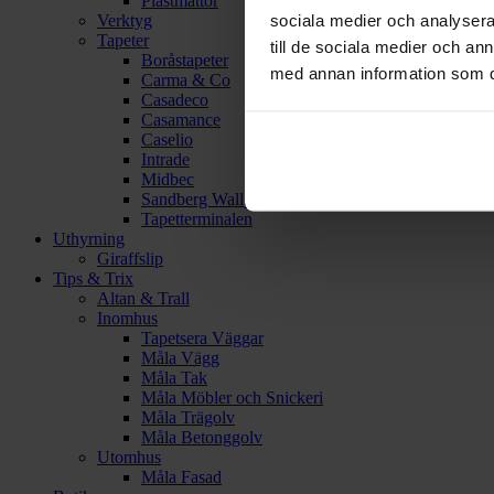
Plastmattor
sociala medier och analysera 
Verktyg
Tapeter
till de sociala medier och a
Boråstapeter
med annan information som du 
Carma & Co
Casadeco
Casamance
Caselio
Intrade
Midbec
Sandberg Wallpaper
Tapetterminalen
Uthyrning
Giraffslip
Tips & Trix
Altan & Trall
Inomhus
Tapetsera Väggar
Måla Vägg
Måla Tak
Måla Möbler och Snickeri
Måla Trägolv
Måla Betonggolv
Utomhus
Måla Fasad