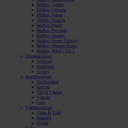
Midbec Ombra
Midbec Oxygen
Midbec Palma
Midbec Passion
Midbec Poetry
Midbec Precious
Midbec Skagen
Midbec Sweet Dreams
Midbec Vintage Rules
Midbec What´s Up 2
Utomhusfärger
Träfasad
Putsfasad
Sockel
Inomhusfärger
Snickerifärg
Special
Tak & Väggar
Våtrum
Golv
Tvättprodukter
Altan & Trall
Målning
Övrigt