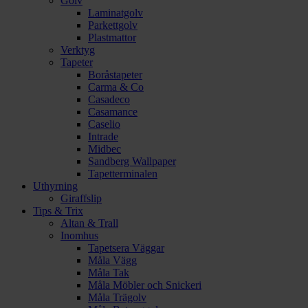
Golv
Laminatgolv
Parkettgolv
Plastmattor
Verktyg
Tapeter
Boråstapeter
Carma & Co
Casadeco
Casamance
Caselio
Intrade
Midbec
Sandberg Wallpaper
Tapetterminalen
Uthyrning
Giraffslip
Tips & Trix
Altan & Trall
Inomhus
Tapetsera Väggar
Måla Vägg
Måla Tak
Måla Möbler och Snickeri
Måla Trägolv