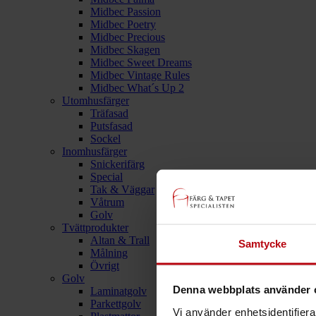
Midbec Passion
Midbec Poetry
Midbec Precious
Midbec Skagen
Midbec Sweet Dreams
Midbec Vintage Rules
Midbec What´s Up 2
Utomhusfärger
Träfasad
Putsfasad
Sockel
Inomhusfärger
Snickerifärg
Special
Tak & Väggar
Våtrum
Golv
Tvättprodukter
Altan & Trall
Samtycke
Målning
Övrigt
Golv
Denna webbplats använder 
Laminatgolv
Parkettgolv
Vi använder enhetsidentifierar